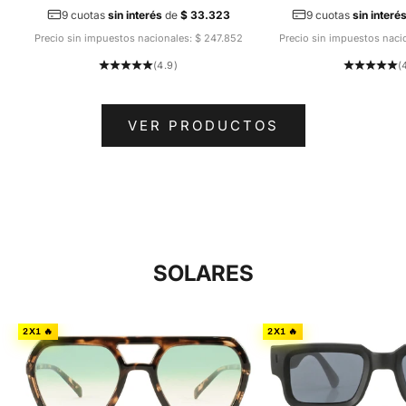
9 cuotas
sin interés
de
$ 33.323
9 cuotas
sin interé
Precio sin impuestos nacionales: $ 247.852
Precio sin impuestos naci
(4.9)
(
VER PRODUCTOS
SOLARES
2X1 🔥
2X1 🔥