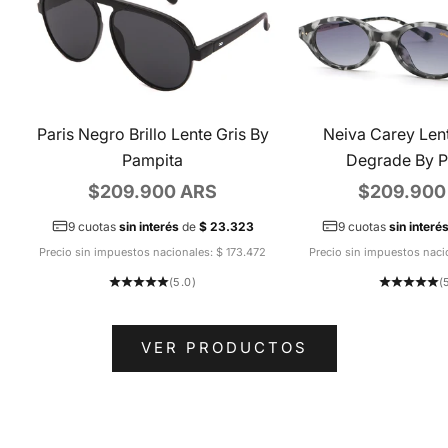
Paris Negro Brillo Lente Gris By
Neiva Carey Len
Pampita
Degrade By 
Precio de oferta
Precio de 
$209.900 ARS
$209.900
9 cuotas
sin interés
de
$ 23.323
9 cuotas
sin interé
Precio sin impuestos nacionales: $ 173.472
Precio sin impuestos naci
(5.0)
(
VER PRODUCTOS