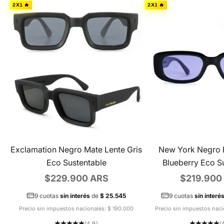
2X1 🔥
2X1 🔥
Exclamation Negro Mate Lente Gris
New York Negro B
Eco Sustentable
Blueberry Eco S
Precio de oferta
Precio de 
$229.900 ARS
$219.900
9 cuotas
sin interés
de
$ 25.545
9 cuotas
sin interé
Precio sin impuestos nacionales: $ 190.000
Precio sin impuestos naci
(4.9)
(