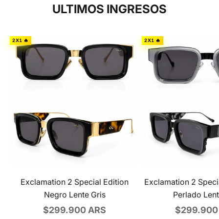
ULTIMOS INGRESOS
2X1 🔥
2X1 🔥
Exclamation 2 Special Edition
Exclamation 2 Specia
Negro Lente Gris
Perlado Lent
Precio de oferta
Precio de 
$299.900 ARS
$299.900