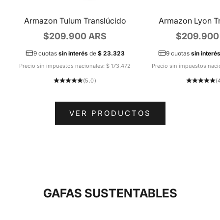
Armazon Tulum Translúcido
Armazon Lyon Tr
Precio de oferta
Precio de 
$209.900 ARS
$209.900
9 cuotas
sin interés
de
$ 23.323
9 cuotas
sin interé
Precio sin impuestos nacionales: $ 173.472
Precio sin impuestos naci
(5.0)
(
VER PRODUCTOS
GAFAS SUSTENTABLES