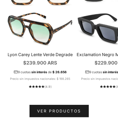
Lyon Carey Lente Verde Degrade
Exclamation Negro M
Precio de oferta
Precio de 
$239.900 ARS
$229.900
9 cuotas
sin interés
de
$ 26.656
9 cuotas
sin interé
Precio sin impuestos nacionales: $ 198.265
Precio sin impuestos naci
(4.9)
(
VER PRODUCTOS