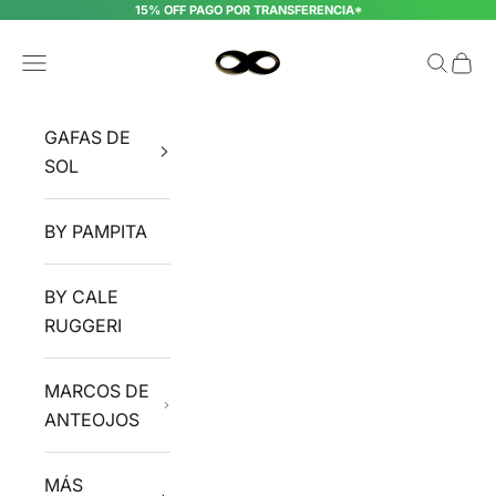
Ir al contenido
15% OFF PAGO POR TRANSFERENCIA*
INFINIT EYEWEAR
Menú
Buscar
Cesta
GAFAS DE
SOL
BY PAMPITA
BY CALE
RUGGERI
MARCOS DE
ANTEOJOS
MÁS