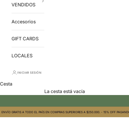
VENDIDOS
Accesorios
GIFT CARDS
LOCALES
INICIAR SESIÓN
Cesta
La cesta está vacía
Anteojos de Sol y Recetados INFINIT | Desde 1996
ENVÍO GRATIS A TODO EL PAÍS EN COMPRAS SUPERIORES A $250.000. - 15% OFF PAGAN