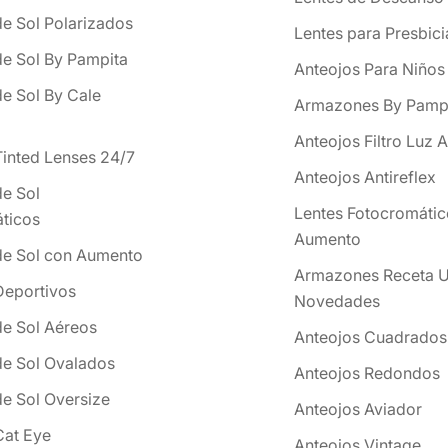
de Sol Polarizados
Lentes para Presbici
de Sol By Pampita
Anteojos Para Niños
de Sol By Cale
Armazones By Pamp
Anteojos Filtro Luz A
Tinted Lenses 24/7
Anteojos Antireflex
de Sol
Lentes Fotocromátic
ticos
Aumento
de Sol con Aumento
Armazones Receta U
Deportivos
Novedades
de Sol Aéreos
Anteojos Cuadrados
de Sol Ovalados
Anteojos Redondos
de Sol Oversize
Anteojos Aviador
Cat Eye
Anteojos Vintage