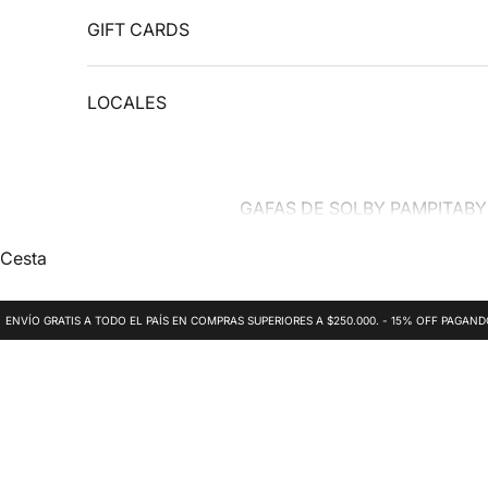
GIFT CARDS
LOCALES
GAFAS DE SOL
BY PAMPITA
BY
Cesta
ENVÍO GRATIS A TODO EL PAÍS EN COMPRAS SUPERIORES A $250.000. - 15% OFF PAGAN