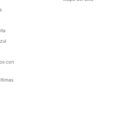
a
ita
zul
os con
ltimas