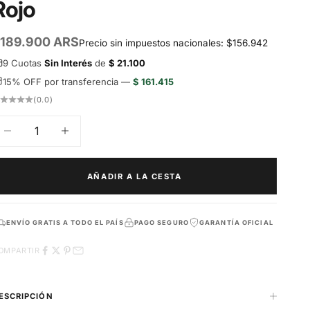
Rojo
recio de oferta
189.900 ARS
Precio sin impuestos nacionales: $156.942
9 Cuotas
Sin Interés
de
$ 21.100
15% OFF por transferencia —
$ 161.415
(0.0)
educir cantidad
Aumentar cantidad
AÑADIR A LA CESTA
ENVÍO GRATIS A TODO EL PAÍS
PAGO SEGURO
GARANTÍA OFICIAL
OMPARTIR
ESCRIPCIÓN