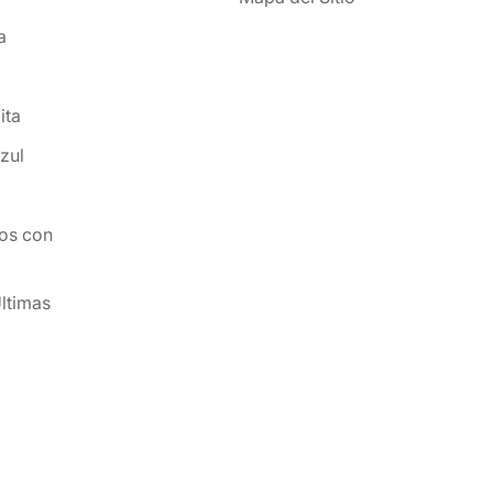
a
ita
zul
os con
ltimas