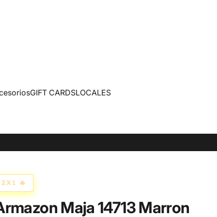
cesorios
GIFT CARDS
LOCALES
2X1 🔥
Armazon Maja 14713 Marron