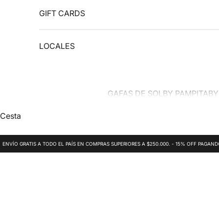
GIFT CARDS
LOCALES
GAFAS DE SOL
BY PAMPITA
BY
Cesta
ENVÍO GRATIS A TODO EL PAÍS EN COMPRAS SUPERIORES A $250.000. - 15% OFF PAGAN