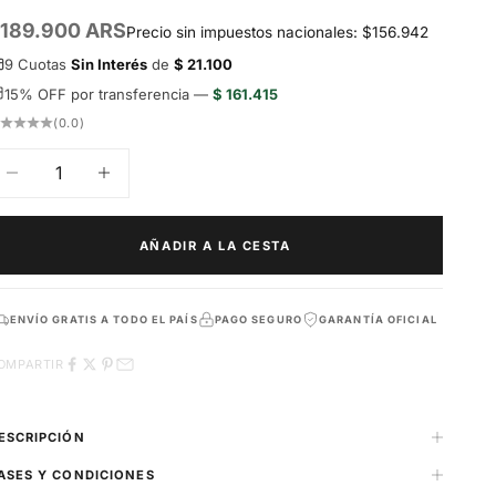
recio de oferta
189.900 ARS
Precio sin impuestos nacionales: $156.942
9 Cuotas
Sin Interés
de
$ 21.100
15% OFF por transferencia —
$ 161.415
(0.0)
educir cantidad
Aumentar cantidad
AÑADIR A LA CESTA
ENVÍO GRATIS A TODO EL PAÍS
PAGO SEGURO
GARANTÍA OFICIAL
OMPARTIR
ESCRIPCIÓN
ASES Y CONDICIONES