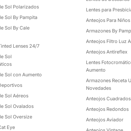
de Sol Polarizados
Lentes para Presbici
de Sol By Pampita
Anteojos Para Niños
de Sol By Cale
Armazones By Pamp
Anteojos Filtro Luz A
Tinted Lenses 24/7
Anteojos Antireflex
de Sol
Lentes Fotocromátic
ticos
Aumento
de Sol con Aumento
Armazones Receta U
Deportivos
Novedades
de Sol Aéreos
Anteojos Cuadrados
de Sol Ovalados
Anteojos Redondos
de Sol Oversize
Anteojos Aviador
Cat Eye
Anteojos Vintage